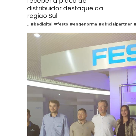
receber a placa de
distribuidor destaque da
região Sul
...
#bedigital
#festo
#engenorma
#officialpartner