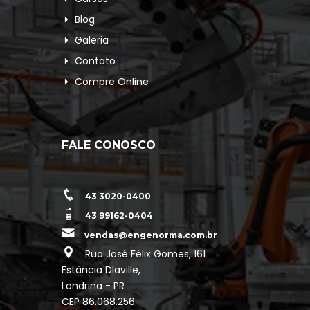
Blog
Galeria
Contato
Compre Online
FALE CONOSCO
43 3020-0400
43 99162-0404
vendas@engenorma.com.br
Rua José Félix Gomes, 161
Estância Dlaville,
Londrina - PR
CEP 86.068.256